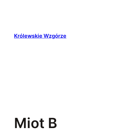
Przejdź
do
treści
Królewskie Wzgórze
Miot B