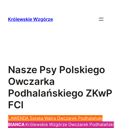
Przejdź
do
treści
Królewskie Wzgórze
Nasze Psy Polskiego
Owczarka
Podhalańskiego ZKwP
FCI
LAWENDA Spiska Watra Owczarek Podhalański
BIANCA
Królewskie Wzgórze Owczarek Podhalański