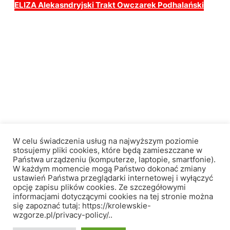
ELIZA Alekasndryjski Trakt Owczarek Podhalański
Królewskie Wzgórze
W celu świadczenia usług na najwyższym poziomie
stosujemy pliki cookies, które będą zamieszczane w
Państwa urządzeniu (komputerze, laptopie, smartfonie).
W każdym momencie mogą Państwo dokonać zmiany
Facebook
Instagram
ustawień Państwa przeglądarki internetowej i wyłączyć
opcję zapisu plików cookies. Ze szczegółowymi
informacjami dotyczącymi cookies na tej stronie można
się zapoznać tutaj: https://krolewskie-
wzgorze.pl/privacy-policy/..
Copyright © 2020 | Hodowla Królewskie Wzgórze