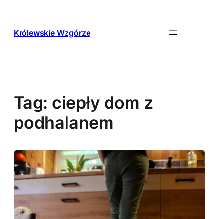
Przejdź
do
treści
Królewskie Wzgórze
Tag:
ciepły dom z
podhalanem