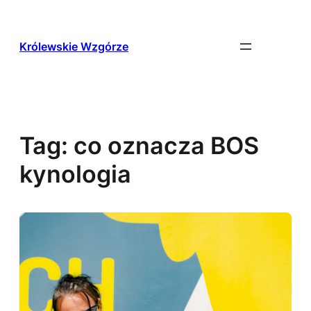
Przejdź
do
treści
Królewskie Wzgórze
Tag:
co oznacza BOS
kynologia