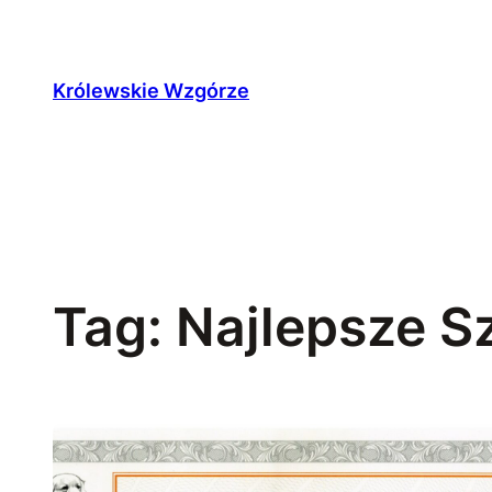
Przejdź
do
treści
Królewskie Wzgórze
Tag:
Najlepsze S