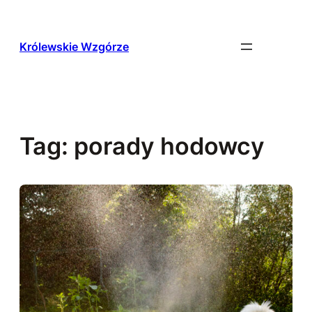
Przejdź
do
treści
Królewskie Wzgórze
Tag:
porady hodowcy