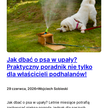
Jak dbać o psa w upały?
Praktyczny poradnik nie tylko
dla właścicieli podhalanów!
29 czerwca, 2026
•
Wojciech Sobieski
Jak dbać o psa w upały? Letnie miesiące potrafią
zachwycać piękną pogodą, jednak dla naszych