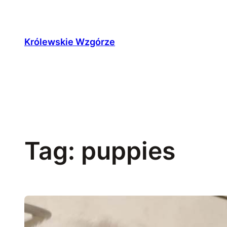
Przejdź
do
treści
Królewskie Wzgórze
Tag:
puppies