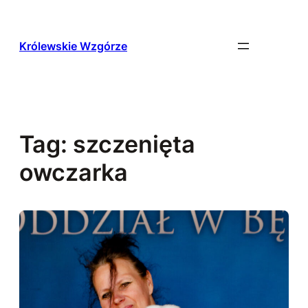
Przejdź
do
treści
Królewskie Wzgórze
Tag:
szczenięta
owczarka