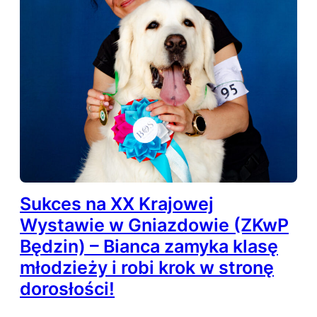
Sukces na XX Krajowej
Wystawie w Gniazdowie (ZKwP
Będzin) – Bianca zamyka klasę
młodzieży i robi krok w stronę
dorosłości!