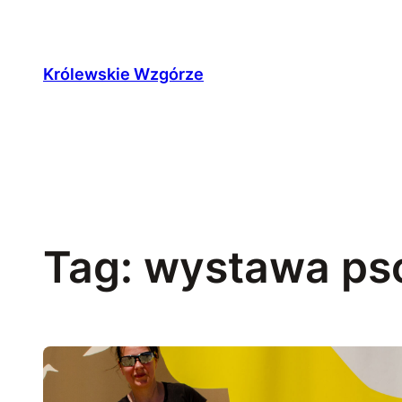
Przejdź
do
treści
Królewskie Wzgórze
Tag:
wystawa ps