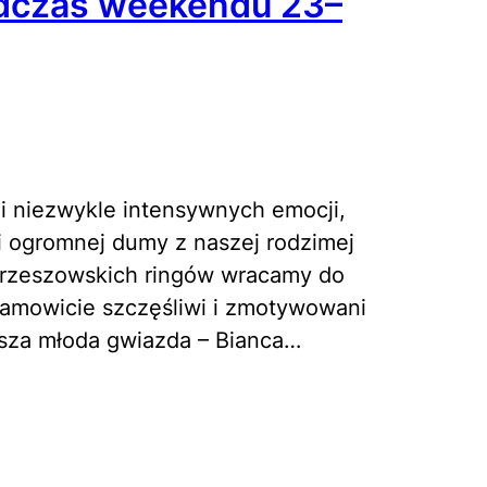
odczas weekendu 23–
i niezwykle intensywnych emocji,
 i ogromnej dumy z naszej rodzimej
Z rzeszowskich ringów wracamy do
amowicie szczęśliwi i zmotywowani
asza młoda gwiazda – Bianca…