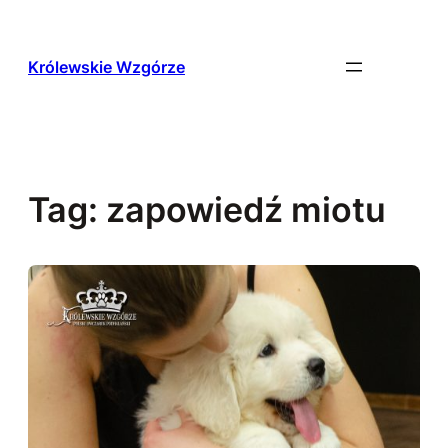
Przejdź
do
treści
Królewskie Wzgórze
Tag:
zapowiedź miotu