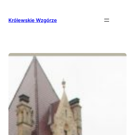
Przejdź
do
treści
Królewskie Wzgórze