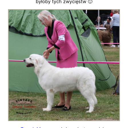
byłoby tych zwycięstw 🙂