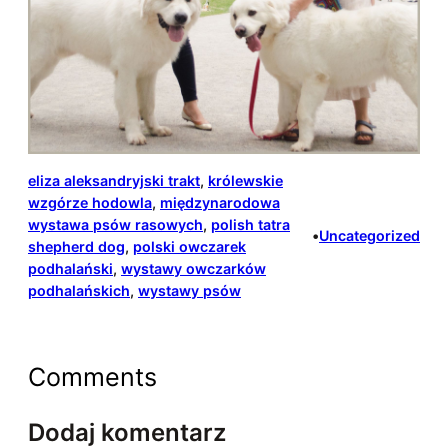
eliza aleksandryjski trakt
, 
królewskie
wzgórze hodowla
, 
międzynarodowa
wystawa psów rasowych
, 
polish tatra
•
Uncategorized
shepherd dog
, 
polski owczarek
podhalański
, 
wystawy owczarków
podhalańskich
, 
wystawy psów
Comments
Dodaj komentarz