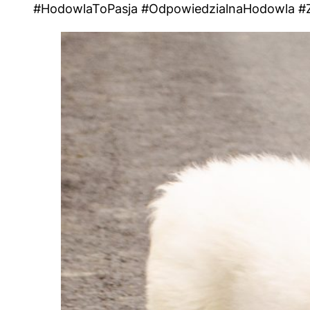
#HodowlaToPasja #OdpowiedzialnaHodowla #Z