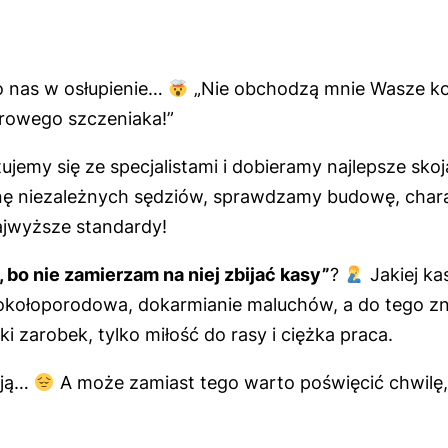
o nas w osłupienie…
„Nie obchodzą mnie Wasze kos
drowego szczeniaka!”
ujemy się ze specjalistami i dobieramy najlepsze sko
enę niezależnych sędziów, sprawdzamy budowę, chara
ajwyższe standardy!
 bo nie zamierzam na niej zbijać kasy”
?
Jakiej ka
okołoporodowa, dokarmianie maluchów, a do tego zna
i zarobek, tylko miłość do rasy i ciężka praca.
ają…
A może zamiast tego warto poświęcić chwilę,