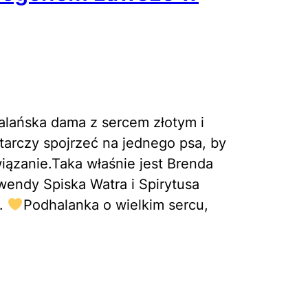
lańska dama z sercem złotym i
rczy spojrzeć na jednego psa, by
iązanie.Taka właśnie jest Brenda
wendy Spiska Watra i Spirytusa
i.
Podhalanka o wielkim sercu,