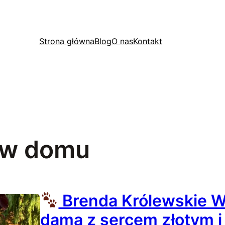
Strona główna
Blog
O nas
Kontakt
 w domu
Brenda Królewskie W
dama z sercem złotym 