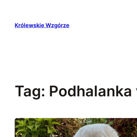
Przejdź
do
treści
Królewskie Wzgórze
Tag:
Podhalanka