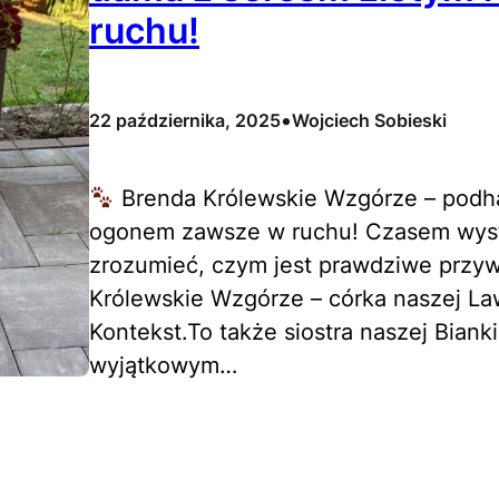
ruchu!
•
22 października, 2025
Wojciech Sobieski
Brenda Królewskie Wzgórze – podha
ogonem zawsze w ruchu! Czasem wysta
zrozumieć, czym jest prawdziwe przyw
Królewskie Wzgórze – córka naszej La
Kontekst.To także siostra naszej Biank
wyjątkowym…