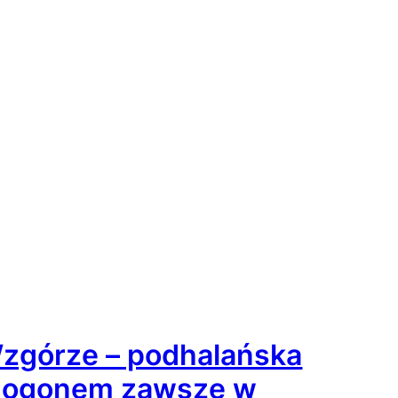
zgórze – podhalańska
i ogonem zawsze w