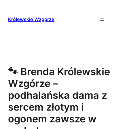
Przejdź
do
treści
Królewskie Wzgórze
🐾 Brenda Królewskie
Wzgórze –
podhalańska dama z
sercem złotym i
ogonem zawsze w