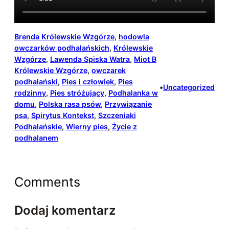
Brenda Królewskie Wzgórze
, 
hodowla
owczarków podhalańskich
, 
Królewskie
Wzgórze
, 
Lawenda Spiska Watra
, 
Miot B
Królewskie Wzgórze
, 
owczarek
podhalański
, 
Pies i człowiek
, 
Pies
•
Uncategorized
rodzinny
, 
Pies stróżujący
, 
Podhalanka w
domu
, 
Polska rasa psów
, 
Przywiązanie
psa
, 
Spirytus Kontekst
, 
Szczeniaki
Podhalańskie
, 
Wierny pies
, 
Życie z
podhalanem
Comments
Dodaj komentarz