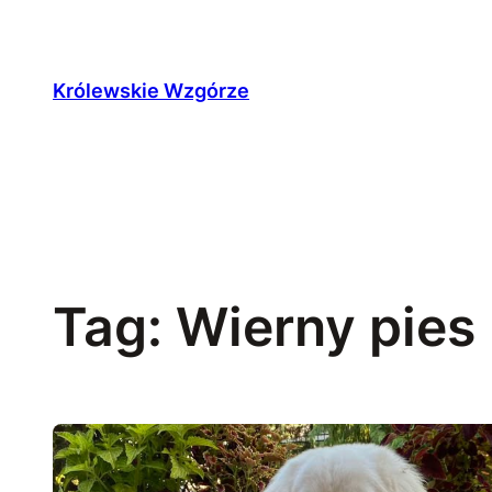
Przejdź
do
treści
Królewskie Wzgórze
Tag:
Wierny pies