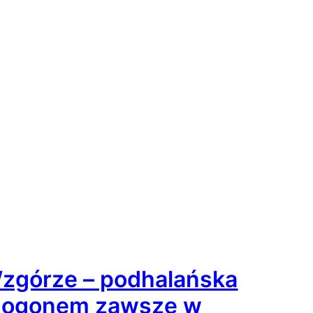
zgórze – podhalańska
i ogonem zawsze w