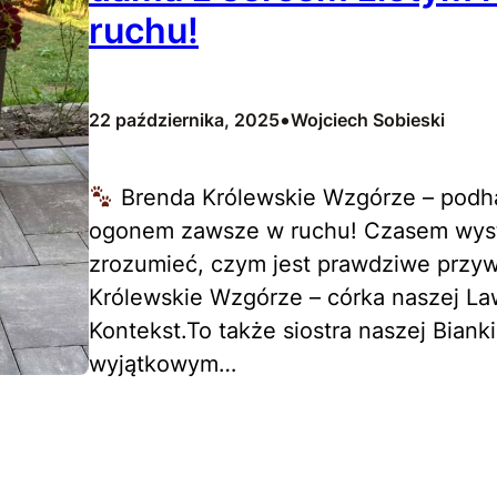
ruchu!
•
22 października, 2025
Wojciech Sobieski
Brenda Królewskie Wzgórze – podha
ogonem zawsze w ruchu! Czasem wysta
zrozumieć, czym jest prawdziwe przyw
Królewskie Wzgórze – córka naszej La
Kontekst.To także siostra naszej Biank
wyjątkowym…