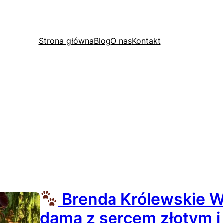
Strona główna
Blog
O nas
Kontakt
Brenda Królewskie W
dama z sercem złotym 