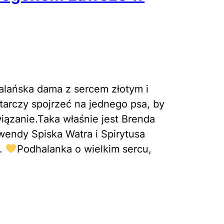
lańska dama z sercem złotym i
rczy spojrzeć na jednego psa, by
iązanie.Taka właśnie jest Brenda
wendy Spiska Watra i Spirytusa
i.
Podhalanka o wielkim sercu,